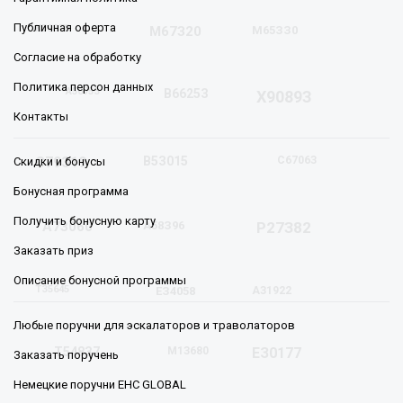
Публичная оферта
К50З78
М67З20
М65ЗЗ0
Согласие на обработку
Политика персон данных
А5075З
В6625З
Х9089З
Контакты
С79З19
В5З015
С6706З
Скидки и бонусы
Бонусная программа
Получить бонусную карту
А7З060
А58З96
Р27З82
Заказать приз
Описание бонусной программы
ТЗ5645
ЕЗ4058
АЗ1922
Любые поручни для эскалаторов и траволаторов
Т548З7
М1З680
ЕЗ0177
Заказать поручень
Немецкие поручни EHC GLOBAL