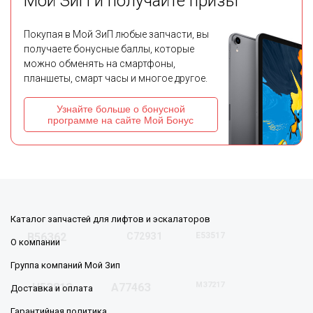
Мой ЗиП и получайте призы
Покупая в Мой ЗиП любые запчасти, вы
получаете бонусные баллы, которые
можно обменять на смартфоны,
планшеты, смарт часы и многое другое.
Узнайте больше о бонусной
программе на сайте Мой Бонус
Каталог запчастей для лифтов и эскалаторов
В56З62
С729З1
Е5З517
О компании
Группа компаний Мой Зип
МЗ7217
Н5З81З
А7746З
Доставка и оплата
Гарантийная политика