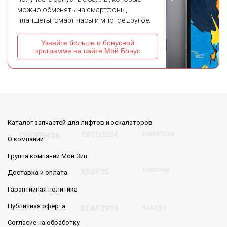
можно обменять на смартфоны,
планшеты, смарт часы и многое другое.
Узнайте больше о бонусной
программе на сайте Мой Бонус
Каталог запчастей для лифтов и эскалаторов
DВDB94З6
СFCDЗ524
5З810702В
О компании
Группа компаний Мой Зип
16803746A
94476З07Р
Х507З5
Доставка и оплата
Гарантийная политика
Публичная оферта
8779З708М
DEАF29З5
К64ЗЗ9
Согласие на обработку