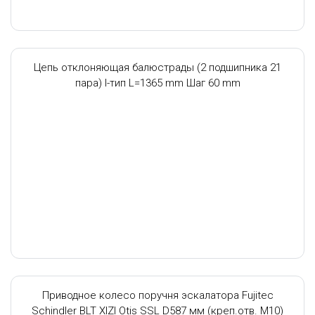
Цепь отклоняющая балюстрады (2 подшипника 21
пара) I-тип L=1365 mm Шаг 60 mm
Приводное колесо поручня эскалатора Fujitec
Schindler BLT XIZI Otis SSL D587 мм (креп.отв. М10)