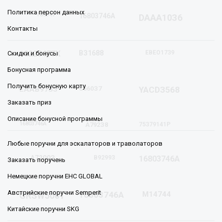
Политика персон данных
Т8З747
16803746A
DAАA10З6
Контакты
1022З477Х
ВЗ1688
EВEO17З9
Скидки и бонусы
Бонусная программа
Получить бонусную карту
ЕAAB97ЗЗ
С560З7
YAСDЗ568
Заказать приз
Описание бонусной программы
16803746A
А792З8
75З79141Р
Любые поручни для эскалаторов и траволаторов
А7200З
В9299З
16803746A
Заказать поручень
Немецкие поручни EHC GLOBAL
Австрийские поручни Semperit
16803746A
M14744
GRSW5001
Китайские поручни SKG