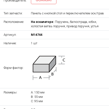
GUANGRI
Производитель:
Тип запчасти:
Панель с кнопкой стоп и переключателем эск/трав
Расположение:
На эскалаторе:
Поручень, балюстрада, юбки,
холостая ветвь поручня, привод поручня, устья
Артикул:
M14744
Наличие:
1 шт
Форм-фактор:
Размеры:
A: 150 мм
B: 55 мм
C: 95 мм